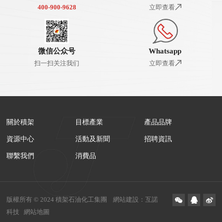
400-900-9628
立即查看
微信公众号
Whatsapp
扫一扫关注我们
立即查看
關於積架
目標產業
產品品牌
資源中心
活動及新聞
招聘資訊
聯繫我們
消費品
版權所有 © 2024 積架石油化工集團
網站建設
：
互諾
科技
網站地圖