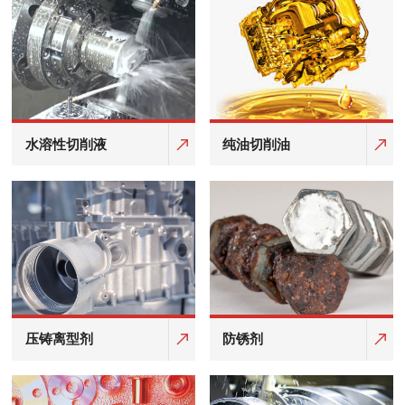
水溶性切削液
纯油切削油
压铸离型剂
防锈剂