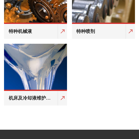
特种机械液
特种喷剂
机床及冷却液维护产
品