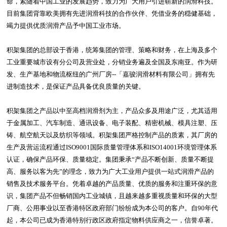
命，紧随着中国工业的发展趋势，致力为广大用户引进崭新的润滑科技。
目前集团背靠欧美拥有先进润滑科技的合作伙伴、凭借业务的穏健基础，
竭力提供优质润滑产品予中国工业市场。
积架集团的总部设于香港，统筹集团的管理、策略和财务，在上海及多个
工业重要城市设有分公司及营业处，分销业务遍及全国及东南亚。作为研
发、生产基地和物流枢纽的广州厂房
--
「嘉骏润滑材料有限公司」拥有先
进制造技术，是保证产品具备优良质量的关键。
积架集团之产品以中至高档润滑剂为主，产品众多及用途广泛，尤其适用
于金属加工、汽车制造、通讯设备、电子装配、精密机械、模具注塑、压
铸、航空航天以及纺织等领域。积架集团严格控制产品的质素，其厂房的
生产及营运流程通过ISO9001国际质量管理体系和ISO14001环境管理体系
认证，确保产品环保、质量稳定。
集团秉承
“
产品不断创新、质量不断提
高、服务以客为先
”
的理念，致力为广大工业用户提供一站式润滑产品的
销售及技术服务平台。凭着卓越的产品质量、优质的服务和注重环保的意
识，集团产品不但畅销国内工业城镇，且越来越多重视质量和环保的大型
厂商、公用事业以至香港特区政府部门纷纷成为本公司的客户。自
90
年代
起，本公司已成为香港特别行政区政府指定物料供应商之一，信誉卓著。