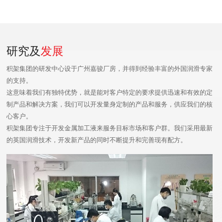
研究及
发展
集团旗下的广州市嘉骏润滑材料有限公
积架集团的研发中心设于广州嘉骏厂房，并得到经验丰富的外国润滑专家
司在2004年通过了ISO 9001国际质量管
的支持。
理体系认证：从原料采购到产品生产，
这意味着我们有独特优势，就是能对客户特定的要求提供迅速和有效的定
从配方研究到成品检测，从产品包装到
制产品和解决方案，我们可以开发量身定制的产品和服务，供应我们的核
库存管理，从销售到客户服务，所有过
心客户。
程均遵照严谨的步骤执行，确保产品及
积架集团专注于开发金属加工液来服务目标市场和客户群。我们采用最新
服务质量超越客户的期望。
的英国润滑技术，开发新产品的同时不断提升和完善现有配方。