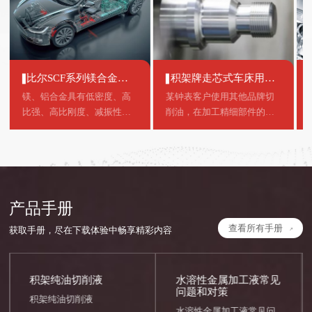
比尔SCF系列镁合金、
积架牌走芯式车床用纯
镁铝合金切削液应用推
油切削液推荐
镁、铝合金具有低密度、高
某钟表客户使用其他品牌切
广
比强、高比刚度、减振性和
削油，在加工精细部件的过
电磁屏蔽性等良好的机械加
程中常常出现烟雾大，气味
工性能，加工后可以获得高
大，工件易烧伤、起毛刺，
的表面质量，对环境无污
刀具损耗快等问题。这与所
染，可回收性能好，符合环
用加工油性能有关，存在选
保要求。
用产品不当的情况。
产品手册
查看所有手册
获取手册，尽在下载体验中畅享精彩内容
积架纯油切削液
水溶性金属加工液常见
问题和对策
积架纯油切削液
水溶性金属加工液常见问