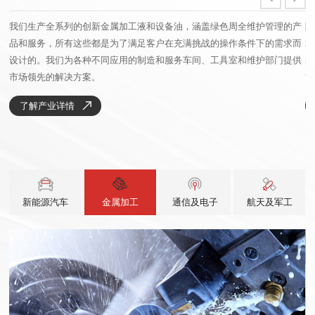
铸
我们生产全系列的创新金属加工液和设备油，涵盖绿色周全维护管理的产
随
流
品和服务，所有这些都是为了满足客户在充满挑战的操作条件下的需求而
术
并
设计的。我们为各种不同应用的制造和服务车间、工具室和维护部门提供
的
市场领先的解决方案。
方
了解产业详情
金属加工
通信及电子
新能源汽车
航天及军工