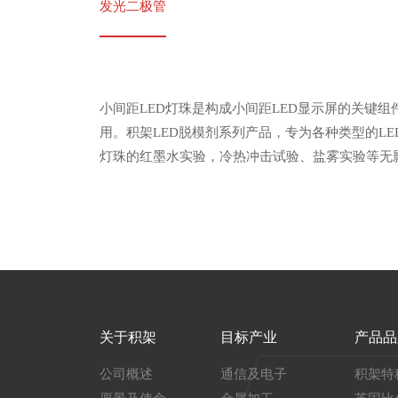
发光二极管
小间距LED灯珠是构成小间距LED显示屏的关键组件，从
用。积架LED脱模剂系列产品，专为各种类型的L
灯珠的红墨水实验，冷热冲击试验、盐雾实验等无
关于积架
目标产业
产品品
公司概述
通信及电子
积架特