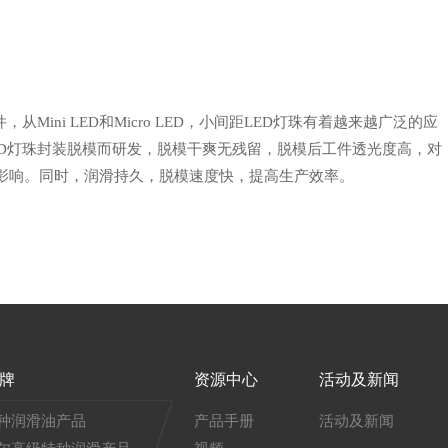
Mini LED和Micro LED，小间距LED灯珠有着越来越广泛的应
ED灯珠封装脱模而研发，脱模干爽无残留，脱模后工件透光度高，对
影响。同时，润滑持久，脱模速度快，提高生产效率。
牌
资源中心
活动及新闻
种润滑油产品
产品手册
活动及新闻