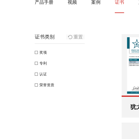
产品手册
视频
案例
证书
证书类别
重置
奖项
专利
认证
荣誉资质
犹