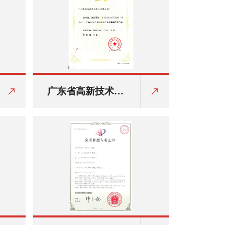
广东省高新技术产
品证书：手涂式切
削润滑液（嗒牙
剂）