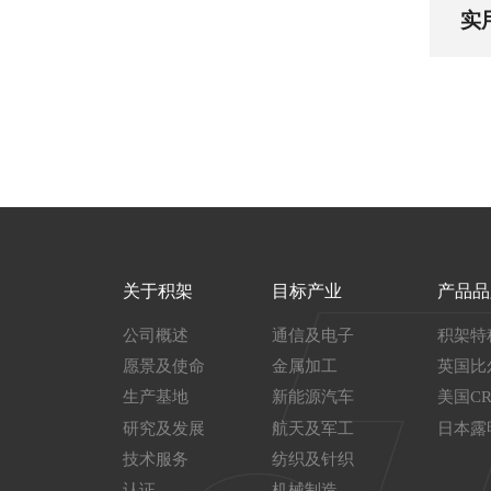
实
书
装
关于积架
目标产业
产品品
公司概述
通信及电子
积架特
愿景及使命
金属加工
英国比
生产基地
新能源汽车
美国C
研究及发展
航天及军工
日本露
技术服务
纺织及针织
认证
机械制造