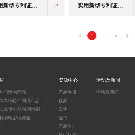
用新型专利证
实用新型专利证
：一种气雾喷剂
书：一种空调清洗
置
喷头
1
2
3
4
牌
资源中心
活动及新闻
种润滑油产品
产品手册
活动及新闻
尔高级特种润滑产品
视频
ROSS专业压铸润滑剂
案例
明纳精密喷雾器
证书
产品维护
环保标准