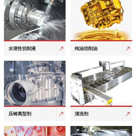
水溶性切削液
纯油切削油
压铸离型剂
清洗剂