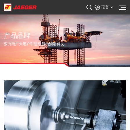
语言
产品品牌
致力为广大用户引进崭新的润滑科技